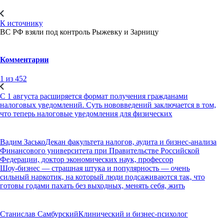
К источнику
ВС РФ взяли под контроль Рыжевку и Зарницу
Комментарии
1 из 452
С 1 августа расширяется формат получения гражданами
налоговых уведомлений. Суть нововведений заключается в том,
что теперь налоговые уведомления для физических
Вадим Засько
Декан факультета налогов, аудита и бизнес-анализа
Финансового университета при Правительстве Российской
Федерации, доктор экономических наук, профессор
Шоу-бизнес — страшная штука и популярность — очень
сильный наркотик, на который люди подсаживаются так, что
готовы годами пахать без выходных, менять себя, жить
Станислав Самбурский
Клинический и бизнес-психолог