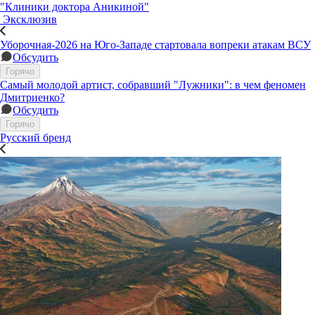
"Клиники доктора Аникиной"
Эксклюзив
Уборочная-2026 на Юго-Западе стартовала вопреки атакам ВСУ
Обсудить
Горячо
Самый молодой артист, собравший "Лужники": в чем феномен
Дмитриенко?
Обсудить
Горячо
Русский бренд