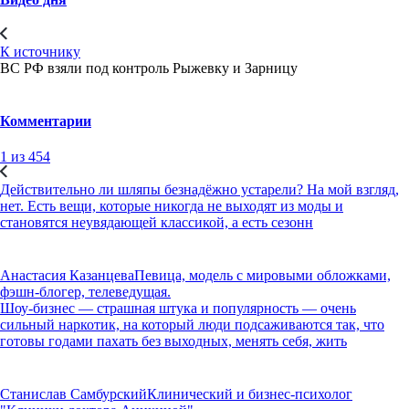
К источнику
ВС РФ взяли под контроль Рыжевку и Зарницу
Комментарии
1 из 454
Действительно ли шляпы безнадёжно устарели? На мой взгляд,
нет. Есть вещи, которые никогда не выходят из моды и
становятся неувядающей классикой, а есть сезонн
Анастасия Казанцева
Певица, модель с мировыми обложками,
фэшн-блогер, телеведущая.
Шоу-бизнес — страшная штука и популярность — очень
сильный наркотик, на который люди подсаживаются так, что
готовы годами пахать без выходных, менять себя, жить
Станислав Самбурский
Клинический и бизнес-психолог