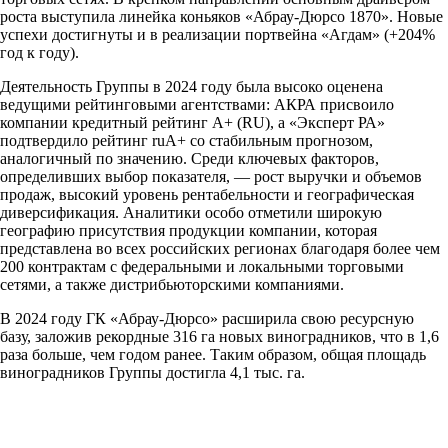
роста выступила линейка коньяков «Абрау-Дюрсо 1870». Новые
успехи достигнуты и в реализации портвейна «Агдам» (+204%
год к году).
Деятельность Группы в 2024 году была высоко оценена
ведущими рейтинговыми агентствами: АКРА присвоило
компании кредитный рейтинг A+ (RU), а «Эксперт РА»
подтвердило рейтинг ruA+ со стабильным прогнозом,
аналогичный по значению. Среди ключевых факторов,
определивших выбор показателя, — рост выручки и объемов
продаж, высокий уровень рентабельности и географическая
диверсификация. Аналитики особо отметили широкую
географию присутствия продукции компании, которая
представлена во всех российских регионах благодаря более чем
200 контрактам с федеральными и локальными торговыми
сетями, а также дистрибьюторскими компаниями.
В 2024 году ГК «Абрау-Дюрсо» расширила свою ресурсную
базу, заложив рекордные 316 га новых виноградников, что в 1,6
раза больше, чем годом ранее. Таким образом, общая площадь
виноградников Группы достигла 4,1 тыс. га.