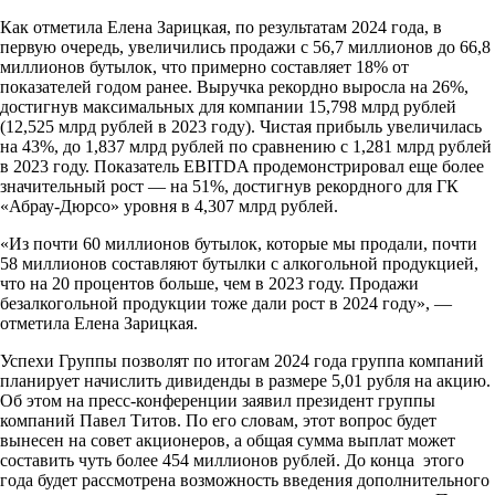
Как отметила Елена Зарицкая, по результатам 2024 года, в
первую очередь, увеличились продажи с 56,7 миллионов до 66,8
миллионов бутылок, что примерно составляет 18% от
показателей годом ранее. Выручка рекордно выросла на 26%,
достигнув максимальных для компании 15,798 млрд рублей
(12,525 млрд рублей в 2023 году). Чистая прибыль увеличилась
на 43%, до 1,837 млрд рублей по сравнению с 1,281 млрд рублей
в 2023 году. Показатель EBITDA продемонстрировал еще более
значительный рост — на 51%, достигнув рекордного для ГК
«Абрау-Дюрсо» уровня в 4,307 млрд рублей.
«Из почти 60 миллионов бутылок, которые мы продали, почти
58 миллионов составляют бутылки с алкогольной продукцией,
что на 20 процентов больше, чем в 2023 году. Продажи
безалкогольной продукции тоже дали рост в 2024 году», —
отметила Елена Зарицкая.
Успехи Группы позволят по итогам 2024 года группа компаний
планирует начислить дивиденды в размере 5,01 рубля на акцию.
Об этом на пресс-конференции заявил президент группы
компаний Павел Титов. По его словам, этот вопрос будет
вынесен на совет акционеров, а общая сумма выплат может
составить чуть более 454 миллионов рублей. До конца этого
года будет рассмотрена возможность введения дополнительного