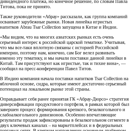
дивидендного платежа, но конечное решение, по словам Павла
Титова, пока не принято.
Также руководители «Абрау» рассказали, как группа компаний
осваивает зарубежные рынки. Новая линейка игристых
напитков Abrau Tsar Collection запущена в Китае и Индии.
«Мы видим, что на многих азиатских рынках есть очень
серьезный интерес к российской царской тематике. Учитывая,
что мы все-таки вплотную связаны с историей Российской
империи, поэтому нам, конечно, сам Бог велел развивать
именно эту тематику, и мы начали поставки данной линейки в
Китай. Там присутствуют как игристые, так и тихие вина», —
сообщил на пресс-конференции Павел Титов.
В Индию компания начала поставки напитков Tsar Collection на
яблочной основе, сидра, которые имеют достаточно серьезный
потенциал на локальном рынке этой страны.
Оправдывает себя ранее принятая ГК «Абрау-Дюрсо» стратегия
диверсификации продуктового портфеля, в рамках которой был
завершен процесс формирования крепкого, безалкогольного и
слабоалкогольного дивизионов. Особенно впечатляющие
результаты продаж зафиксированы в безалкогольном сегменте в
двух ключевых каналах – на маркетплейсах и в федеральных
торговых сетях. В крепком направлении основным драйвером