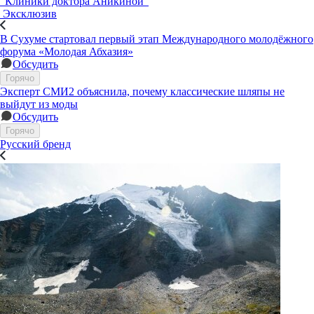
"Клиники доктора Аникиной"
Эксклюзив
В Сухуме стартовал первый этап Международного молодёжного
форума «Молодая Абхазия»
Обсудить
Горячо
Эксперт СМИ2 объяснила, почему классические шляпы не
выйдут из моды
Обсудить
Горячо
Русский бренд