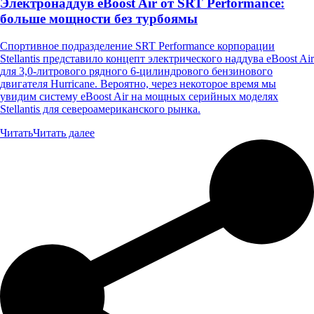
Электронаддув eBoost Air от SRT Performance:
больше мощности без турбоямы
Спортивное подразделение SRT Performance корпорации
Stellantis представило концепт электрического наддува eBoost Air
для 3,0-литрового рядного 6-цилиндрового бензинового
двигателя Hurricane. Вероятно, через некоторое время мы
увидим систему eBoost Air на мощных серийных моделях
Stellantis для североамериканского рынка.
Читать
Читать далее