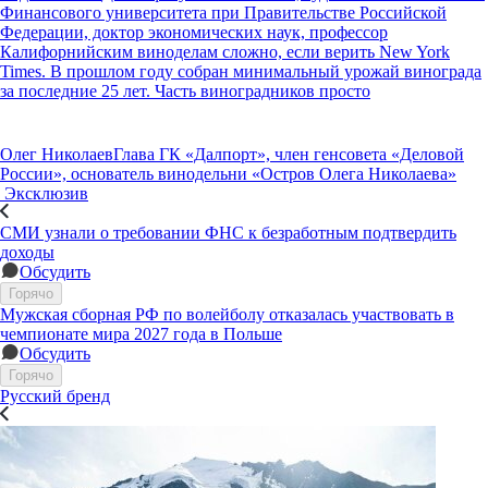
Финансового университета при Правительстве Российской
Федерации, доктор экономических наук, профессор
Калифорнийским виноделам сложно, если верить New York
Times. В прошлом году собран минимальный урожай винограда
за последние 25 лет. Часть виноградников просто
Олег Николаев
Глава ГК «Далпорт», член генсовета «Деловой
России», основатель винодельни «Остров Олега Николаева»
Эксклюзив
СМИ узнали о требовании ФНС к безработным подтвердить
доходы
Обсудить
Горячо
Мужская сборная РФ по волейболу отказалась участвовать в
чемпионате мира 2027 года в Польше
Обсудить
Горячо
Русский бренд