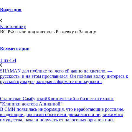
Видео дня
К источнику
ВС РФ взяли под контроль Рыжевку и Зарницу
Комментарии
1 из 454
SHAMAN дал публике то, чего ей давно не хватало, —
русскость, и на этом прославился. Он поймал волну интереса к
русской культуре, которая в формате поп-музыки з
Станислав Самбурский
Клинический и бизнес-психолог
"Клиники доктора Аникиной"
В СМИ появилась информация, что неработающие россияне,
владеющие дорогими объектами движимого и недвижимого
имущества, начали получать от налоговых органов пись