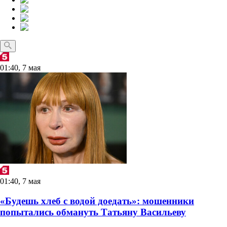
01:40, 7 мая
01:40, 7 мая
«Будешь хлеб с водой доедать»: мошенники
попытались обмануть Татьяну Васильеву