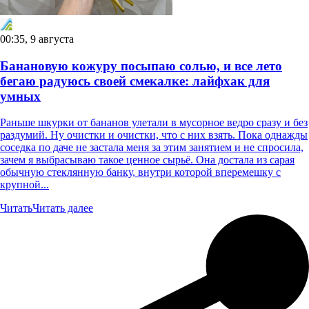
00:35, 9 августа
Банановую кожуру посыпаю солью, и все лето
бегаю радуюсь своей смекалке: лайфхак для
умных
Раньше шкурки от бананов улетали в мусорное ведро сразу и без
раздумий. Ну очистки и очистки, что с них взять. Пока однажды
соседка по даче не застала меня за этим занятием и не спросила,
зачем я выбрасываю такое ценное сырьё. Она достала из сарая
обычную стеклянную банку, внутри которой вперемешку с
крупной...
Читать
Читать далее