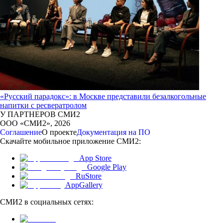
«Русский парадокс»: в Москве представили безалкогольные
напитки с ресвератролом
У ПАРТНЕРОВ СМИ2
ООО «СМИ2»,
2026
Соглашение
О проекте
Документация на ПО
Скачайте мобильное приложение СМИ2:
App Store
Google Play
RuStore
AppGallery
СМИ2 в социальных сетях: