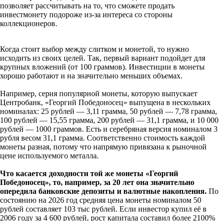
позволяет рассчитывать на то, что сможете продать
инвестмонету подороже из-за интереса со стороны
коллекционеров.
Когда стоит выбор между слитком и монетой, то нужно
исходить из своих целей. Так, первый вариант подойдет для
крупных вложений (от 100 граммов). Инвестиции в монеты
хорошо работают и на значительно меньших объемах.
Например, серия популярной монеты, которую выпускает
Центробанк, «Георгий Победоносец» выпущена в нескольких
номиналах: 25 рублей — 3,11 грамма, 50 рублей — 7,78 грамма,
100 рублей — 15,55 грамма, 200 рублей — 31,1 грамма, и 10 000
рублей — 1000 граммов. Есть и серебряная версия номиналом 3
рубля весом 31,1 грамма. Соответственно стоимость каждой
монеты разная, потому что напрямую привязана к рыночной
цене используемого металла.
Что касается доходности той же монеты «Георгий
Победоносец», то, например, за 20 лет она значительно
опередила банковские депозиты и валютные накопления.
По
состоянию на 2026 год средняя цена монеты номиналом 50
рублей составляет 103 тыс рублей. Если инвестор купил её в
2006 году за 4 600 рублей, рост капитала составил более 2100%