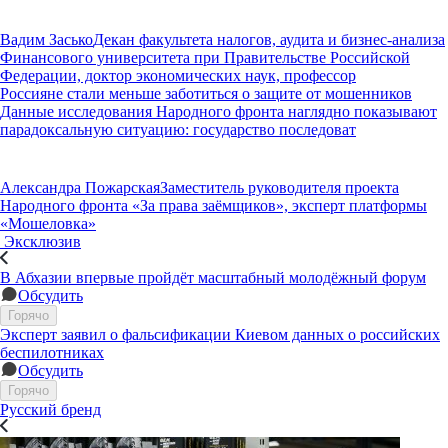
Вадим Засько
Декан факультета налогов, аудита и бизнес-анализа
Финансового университета при Правительстве Российской
Федерации, доктор экономических наук, профессор
Россияне стали меньше заботиться о защите от мошенников
Данные исследования Народного фронта наглядно показывают
парадоксальную ситуацию: государство последоват
Александра Пожарская
Заместитель руководителя проекта
Народного фронта «За права заёмщиков», эксперт платформы
«Мошеловка»
Эксклюзив
В Абхазии впервые пройдёт масштабный молодёжный форум
Обсудить
Горячо
Эксперт заявил о фальсификации Киевом данных о российских
беспилотниках
Обсудить
Горячо
Русский бренд