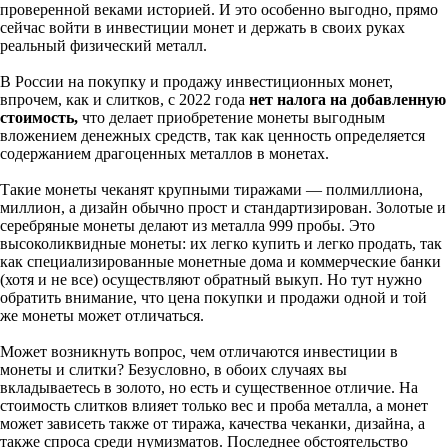
проверенной веками историей. И это особенно выгодно, прямо
сейчас войти в инвестиции монет и держать в своих руках
реальный физический металл.
В России на покупку и продажу инвестиционных монет,
впрочем, как и слитков, с 2022 года
нет налога на добавленную
стоимость,
что делает приобретение монеты выгодным
вложением денежных средств, так как ценность определяется
содержанием драгоценных металлов в монетах.
Такие монеты чеканят крупными тиражами — полмиллиона,
миллион, а дизайн обычно прост и стандартизирован. Золотые и
серебряные монеты делают из металла 999 пробы. Это
высоколиквидные монеты: их легко купить и легко продать, так
как специализированные монетные дома и коммерческие банки
(хотя и не все) осуществляют обратный выкуп. Но тут нужно
обратить внимание, что цена покупки и продажи одной и той
же монеты может отличаться.
Может возникнуть вопрос, чем отличаются инвестиции в
монеты и слитки? Безусловно, в обоих случаях вы
вкладываетесь в золото, но есть и существенное отличие. На
стоимость слитков влияет только вес и проба металла, а монет
может зависеть также от тиража, качества чеканки, дизайна, а
также спроса среди нумизматов. Последнее обстоятельство