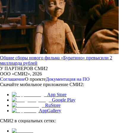
Общие сборы нового фильма «Буратино» превысили 2
миллиарда рублей
У ПАРТНЕРОВ СМИ2
ООО «СМИ2»,
2026
Соглашение
О проекте
Документация на ПО
Скачайте мобильное приложение СМИ2:
App Store
Google Play
RuStore
AppGallery
СМИ2 в социальных сетях: