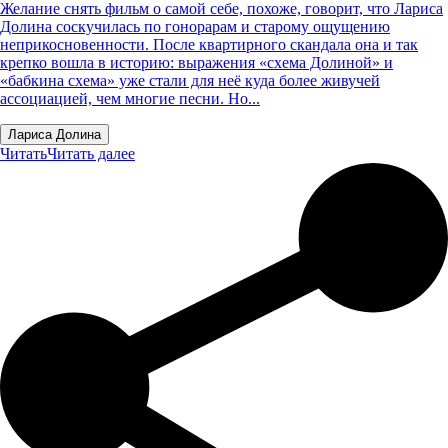
Желание снять фильм о самой себе, похоже, говорит, что Лариса
Долина соскучилась по гонорарам и старому ощущению
неприкосновенности. После квартирного скандала она и так
крепко вошла в историю: выражения «схема Долиной» и
«бабкина схема» уже стали для неё куда более живучей
ассоциацией, чем многие песни. Но...
Лариса Долина
Читать
Читать далее