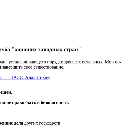
клуба "хороших западных стран"
ан" устанавливающего порядки для всех остальных. Мир по-
н завершить своё существование.
И2 — «ТАСС_Аналитика»
:
рещен.
авное право быть в безопасности.
ренние дела
других государств