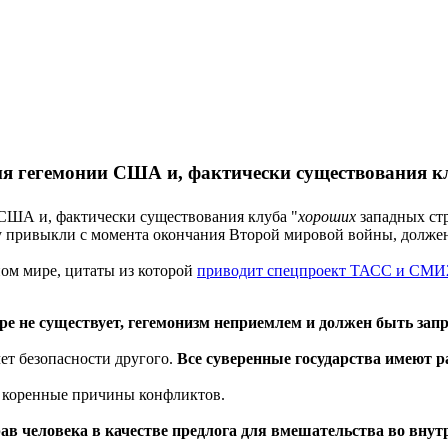
ния гегемонии США и, фактически существования 
 США и, фактически существования клуба "
хороших
западных стр
ему привыкли с момента окончания Второй мировой войны, долже
ом мире, цитаты из которой
приводит спецпроект ТАСС и СМ
ре не существует, гегемонизм неприемлем и должен быть зап
чет безопасности другого.
Все суверенные государства имеют р
я коренные причины конфликтов.
в человека в качестве предлога для вмешательства во внут