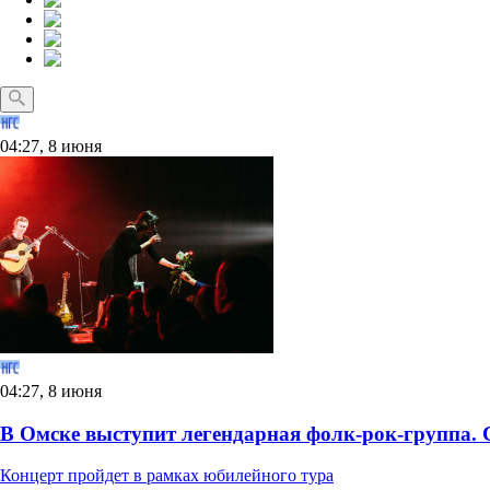
04:27, 8 июня
04:27, 8 июня
В Омске выступит легендарная фолк-рок-группа. 
Концерт пройдет в рамках юбилейного тура