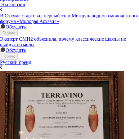
Эксклюзив
В Сухуме стартовал первый этап Международного молодёжного
форума «Молодая Абхазия»
Обсудить
Горячо
Эксперт СМИ2 объяснила, почему классические шляпы не
выйдут из моды
Обсудить
Горячо
Русский бренд