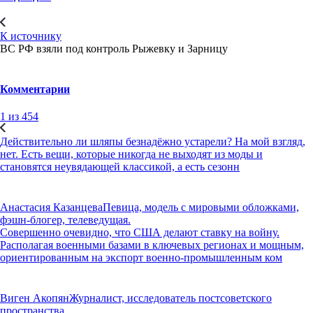
К источнику
ВС РФ взяли под контроль Рыжевку и Зарницу
Комментарии
1 из 454
Действительно ли шляпы безнадёжно устарели? На мой взгляд,
нет. Есть вещи, которые никогда не выходят из моды и
становятся неувядающей классикой, а есть сезонн
Анастасия Казанцева
Певица, модель с мировыми обложками,
фэшн-блогер, телеведущая.
Совершенно очевидно, что США делают ставку на войну.
Располагая военными базами в ключевых регионах и мощным,
ориентированным на экспорт военно-промышленным ком
Виген Акопян
Журналист, исследователь постсоветского
пространства