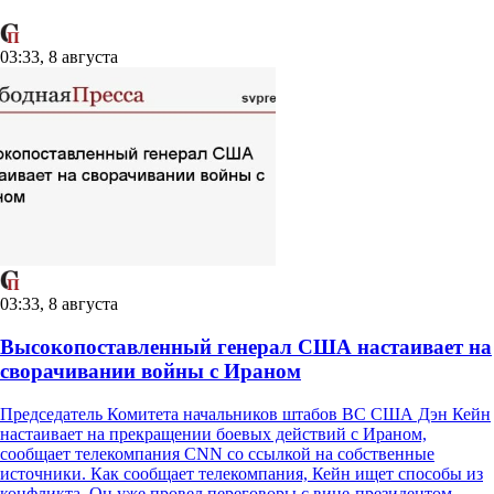
03:33, 8 августа
03:33, 8 августа
Высокопоставленный генерал США настаивает на
сворачивании войны с Ираном
Председатель Комитета начальников штабов ВС США Дэн Кейн
настаивает на прекращении боевых действий с Ираном,
сообщает телекомпания CNN со ссылкой на собственные
источники. Как сообщает телекомпания, Кейн ищет способы из
конфликта. Он уже провел переговоры с вице-президентом