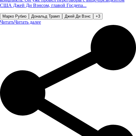
США Джей Ди Вэнсом, главой Госдепа...
Марко Рубио
Дональд Трамп
Джей Ди Вэнс
+
3
Читать
Читать далее